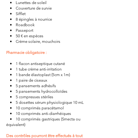
• Lunettes de soleil
• Couverture de survie
• Sifflet
• 8 épingles à nourrice
• Roadbook
• Passeport
• 50 € en espèces
• Crème solaire, mouchoirs
Pharmacie obligatoire :
• 1 flacon antiseptique cutané
• 1 tube crème anti-irritation
• 1 bande élastoplast (5cm x 1m)
• 1 paire de ciseaux
• 5 pansements adhésifs
• 5 pansements hydrocolloïdes
• 5 compresses stériles
• 5 dosettes sérum physiologique 10 mL
• 10 comprimés paracétamol
• 10 comprimés anti-diarrhéiques
• 10 comprimés gastriques (Smecta ou
équivalent)
Des contrôles pourront être effectués à tout