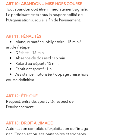
ART 10 : ABANDON – MISE HORS COURSE
Tout abandon doit être immédiatement signalé.
Le participant reste sous la responsabilité de
l’Organisation jusqu’à la fin de l’événement.
ART 11 : PÉNALITÉS
• Manque matériel obligatoire : 15 min /
article / étape
• Déchets : 15 min
• Absence de dossard : 15 min
• Retard au départ : 15 min
• Esprit antisportif : 1 h
• Assistance motorisée / dopage : mise hors
course définitive
ART 12 : ÉTHIQUE
Respect, entraide, sportivité, respect de
l’environnement.
ART 13 : DROIT À L’IMAGE
Autorisation complète d’exploitation de l’image
par l’Organisation, ses partenaires et sponsors